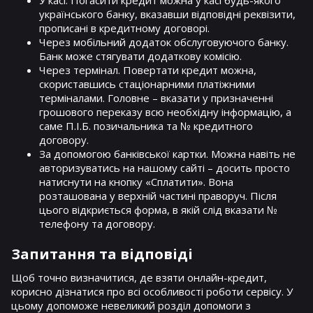
У касі. Погасити кредит можна у касі будь-якого
українського банку, вказавши відповідні реквізити,
прописані в кредитному договорі.
Через мобільний додаток обслуговуючого банку.
Банк може стягувати додаткову комісію.
Через термінал. Повертати кредит можна,
скориставшись стаціонарними платіжними
терміналами. Головне – вказати у призначенні
грошового переказу всю необхідну інформацію, а
саме П.І.Б. позичальника та № кредитного
договору.
За допомогою банківської картки. Можна навіть не
авторизуватись на нашому сайті – досить просто
натиснути на кнопку «Сплатити». Вона
розташована у верхній частині праворуч. Після
цього відкриється форма, в якій слід вказати №
телефону та договору.
Запитання та відповіді
Щоб точно визначитися, де взяти онлайн-кредит,
корисно дізнатися про всі особливості роботи сервісу. У
цьому допоможе невеликий розділ допомоги з