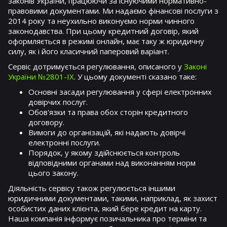
законів України, працюючи за існуючими нормативно-
правовими документами. Ми надаємо фінансові послуги з
2014 року та неухильно виконуємо норми чинного
законодавства. При цьому кредитний договір, який
оформляється в режимі онлайн, має таку ж юридичну
силу, як і його класичний паперовий варіант.
Сервіс дотримується регулювання, описаного у
Законі
України №2801-IX
. У цьому документі сказано таке:
Основні засади регулювання у сфері електронних
довірчих послуг.
Обов'язки та права обох сторін кредитного
договору.
Вимоги до організацій, які надають довірчі
електронні послуги.
Порядок, у якому здійснюється контроль
відповідними органами над виконанням норм
цього закону.
Діяльність сервісу також регулюється іншими
юридичними документами, такими, наприклад, як захист
особистих даних клієнта, який бере кредит на карту.
Наша компанія інформує позичальника про терміни та