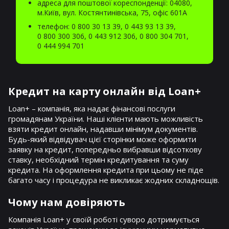
адреса для поштової кореспонденції: 04080,
м.Київ, вул. Костянтинівська, 75, офіс 601А
телефон:
0 800 30 13 39
,
0 443 93 13 39
,
0 800 300 306
,
0 443 912 306
,
0 800 304 701
,
0 444 994 701
Кредит на карту онлайн від Loan+
Loan+ – компанія, яка надає фінансові послуги
громадянам України. Наші клієнти мають можливість
взяти кредит онлайн, надавши мінімум документів.
Будь-який відвідувач цієї сторінки може оформити
заявку на кредит, попередньо вибравши відсоткову
ставку, необхідний термін кредитування та суму
кредита. На оформлення кредита при цьому не піде
багато часу і процедура не викликає жодних складнощів.
Чому нам довіряють
Компанія Loan+ у своїй роботі суворо дотримується