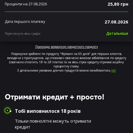
25,80 грн
Проценти на 27.08.2026
27.08.2026
Дата першого платежу
Детальніше
Переглянути весь графік
Приклади розрахунку кредитного продукту
Розрахунки зроблені по продукту "Фрімані на 65 днів" для перших клієнтів,
виходячи з припущення, що споживач своєчасно виконає зобов’язання по кредиту
(своєчасно сплатить 1й та 2й платіж) та на весь строк кредиту отримає акційну
процентну ставку.
З детальними умовами діючих продуктів можна ознайомитись
тут
Отримати кредит + просто!
Тобі виповнилося 18 років
Тільки повнолітні можуть отримати
кредит