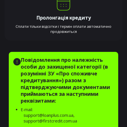
Пролонгація кредиту
Сплати тільки відсотки і термін оплати автоматично
продовжиться
Повідомлення про належність
особи до захищеної категорії (в
розумінні ЗУ «Про споживче
кредитування») разом з
підтверджуючими документами
приймаються за наступними
реквізитами:
E-mail:
support@loanplus.com.ua,
support@firstcredit.com.ua