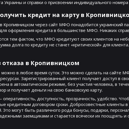
рта Украины и справки о присвоении индивидуального номера
олучить кредит на карту в Кропивницк
 в Кропивницком через сайт МФО понадобится украинский па
для оформления кредита в большинстве МФО. Никаких справо
ся тем фактом, что МФО кредитуют своих клиентов на небол
сумма долга по кредиту не станет «критической» для клиент
з отказа в Кропивницком
 можно в любое время суток. Это можно сделать на сайте М
 ресурсах. Зарегистрированный клиент получает доступ в св
трена в автоматическом режиме, без участия человека, в теч
р и получает деньги на свою банковскую карту.
оперативность, доступность, прозрачность, удобство. Чтоб
ные кредитным договором сроки. Добросовестные клиенты 
й. Это могут быть различного рода бонусы, подарки, персо
адежными заемщиками и старается всячески их поощрять и 