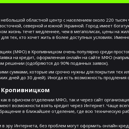
небольшой областной центр с населением около 220 тысяч 
восточной, северной и южной Украиной. Город имеет богату
ом жизнь течет медленнее, чем в мегаполисах, цены на жил
 для тех, кто хочет жить в более доступных условиях. Имен
циях (МФО) в Кропивницком очень популярно среди простог
вка на кредит, оформленная онлайн на сайте МФО (например
том решении (одобряются до 90% поданных заявок).
ми суммами, которые им срочно нужны для покрытия тех и
ьких дней до 30 дней). Иногда есть возможность продления 
в Кропивницком
 как в офисном отделении МФО, так и через сайт организац
имеют возможности взять кредит через Интернет. Чаще всег
бращение в ближайшее отделение, где всю техническую раб
в эру Интернета, без проблем могут оформить онлайн креди