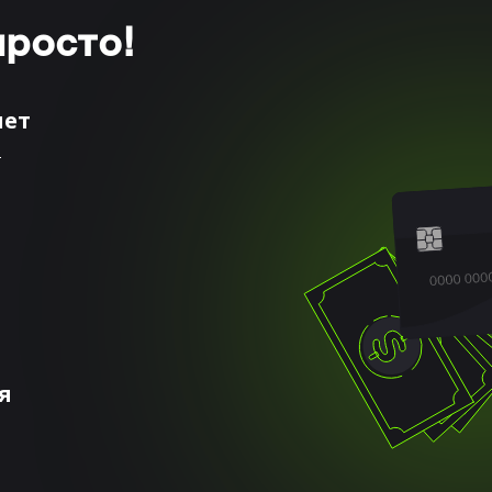
просто!
лет
т
я