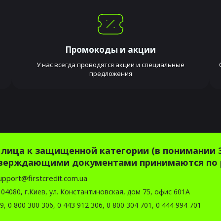
Промокоды и акции
У нас всегда проводятся акции и специальные
предложения
лица к защищенной категории (в понимании 
дтверждающими документами принимаются по 
upport@firstcredit.com.ua
04080, г.Киев, ул. Константиновская, дом 75, офис 601А
39
,
0 800 300 306
,
0 443 912 306
,
0 800 304 701
,
0 444 994 701