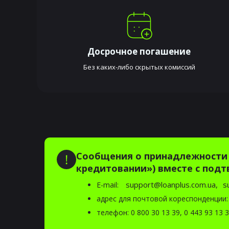
Досрочное погашение
Без каких-либо скрытых комиссий
Сообщения о принадлежности 
кредитовании») вместе с по
support@loanplus.com.ua,
s
E-mail:
адрес для почтовой кореспонденции: 
телефон:
0 800 30 13 39
,
0 443 93 13 