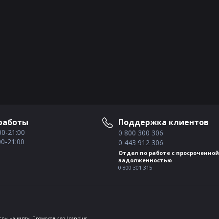
работы
Поддержка клиентов
00-21:00
0 800 300 306
00-21:00
0 443 912 306
Отдел по работе с просроченной
задолженностью
0 800 301 315
грн на карту
Промокод для Loanplus