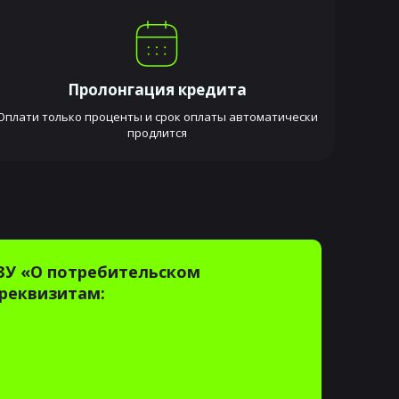
Пролонгация кредита
Оплати только проценты и срок оплаты автоматически
продлится
ЗУ «О потребительском
реквизитам: