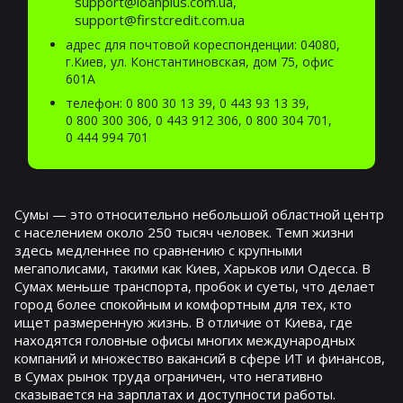
support@loanplus.com.ua,
support@firstcredit.com.ua
адрес для почтовой кореспонденции: 04080,
г.Киев, ул. Константиновская, дом 75, офис
601А
телефон:
0 800 30 13 39
,
0 443 93 13 39
,
0 800 300 306
,
0 443 912 306
,
0 800 304 701
,
0 444 994 701
Сумы — это относительно небольшой областной центр
с населением около 250 тысяч человек. Темп жизни
здесь медленнее по сравнению с крупными
мегаполисами, такими как Киев, Харьков или Одесса. В
Сумах меньше транспорта, пробок и суеты, что делает
город более спокойным и комфортным для тех, кто
ищет размеренную жизнь. В отличие от Киева, где
находятся головные офисы многих международных
компаний и множество вакансий в сфере ИТ и финансов,
в Сумах рынок труда ограничен, что негативно
сказывается на зарплатах и доступности работы.