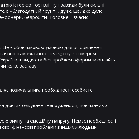
тою історією торгівлі, тут завжди були сильні
нуте в «благодатний ґрунт», дуже швидко дало
нсіонери, безробітні. Головне – вчасно
д. Це є обов'язковою умовою для оформлення
є наявність мобільного телефону з номером
і України швидко та без проблем оформити онлайн-
чителів, заставу.
вляє позичальника необхідності особисто
довгих очікувань і напруженості, пов'язаних з
є фізичну та емоційну напругу. Немає необхідності
 свої фінансові проблеми з іншими людьми.