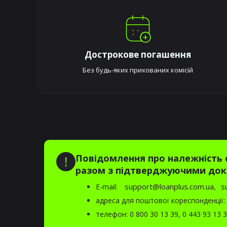
Дострокове погашення
Без будь-яких прихованих комісій
Повідомлення про належність о
разом з підтверджуючими док
support@loanplus.com.ua,
s
E-mail:
адреса для поштової кореспонденції: 0
телефон:
0 800 30 13 39
,
0 443 93 13 