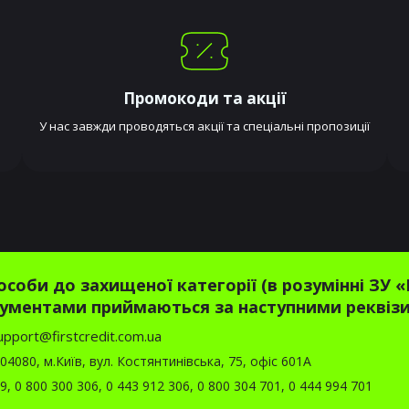
Промокоди та акції
У нас завжди проводяться акції та спеціальні пропозиції
соби до захищеної категорії (в розумінні ЗУ
ументами приймаються за наступними реквіз
upport@firstcredit.com.ua
4080, м.Київ, вул. Костянтинівська, 75, офіс 601А
39
,
0 800 300 306
,
0 443 912 306
,
0 800 304 701
,
0 444 994 701