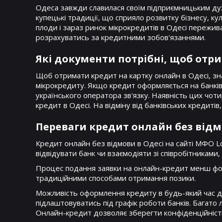
Одеса завжди славилася своїм підприємницьким духо
купецькі традиції, що сприяло розвитку бізнесу, к
плоди і зараз ринок мікрокредитів в Одесі пережив
розрахуватись за кредитними зобов'язаннями.
Які документи потрібні, щоб отри
Щоб отримати кредит на картку онлайн в Одесі, з
мікрокредиту. Якщо кредит оформляється на банківс
українського оператора зв'язку. Наявність цих чо
кредит в Одесі. На відміну від банківських кредиті
Переваги кредит онлайн без відм
Кредит онлайн без відмови в Одесі на сайті МФО L
відвідувати банк чи взаємодіяти зі співробітниками,
Процес подання заявки на онлайн-кредит менш форм
традиційними способами отримання позики.
Можливість оформлення кредиту в будь-який час дн
підлаштовуватись під графік роботи банків. Багат
Онлайн-кредит дозволяє зберегти конфіденційніст