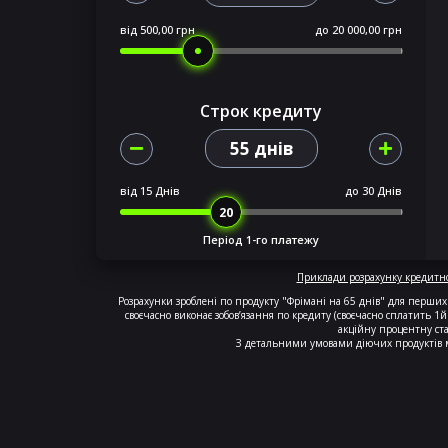
від
500,00 грн
до
20 000,00 грн
Строк кредиту
55 днів
від
15 Днів
до
30 Днів
Період 1-го платежу
Приклади розрахунку кредитно
Розрахунки зроблені по продукту "Фрімані на 65 днів" для перши
своєчасно виконає зобов’язання по кредиту (своєчасно сплатить 1й
акційну процентну ста
З детальними умовами діючих продуктів