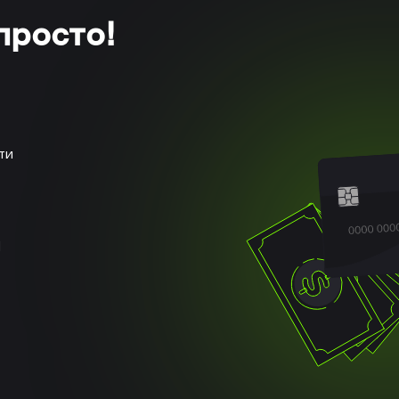
просто!
ти
и