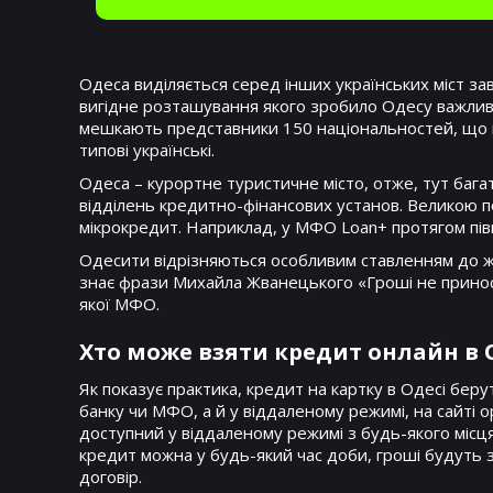
Одеса виділяється серед інших українських міст за
вигідне розташування якого зробило Одесу важливи
мешкають представники 150 національностей, що нак
типові українські.
Одеса – курортне туристичне місто, отже, тут бага
відділень кредитно-фінансових установ. Великою п
мікрокредит. Наприклад, у МФО Loan+ протягом пі
Одесити відрізняються особливим ставленням до жит
знає фрази Михайла Жванецького «Гроші не принос
якої МФО.
Хто може взяти кредит онлайн в 
Як показує практика, кредит на картку в Одесі бер
банку чи МФО, а й у віддаленому режимі, на сайті 
доступний у віддаленому режимі з будь-якого місц
кредит можна у будь-який час доби, гроші будуть з
договір.