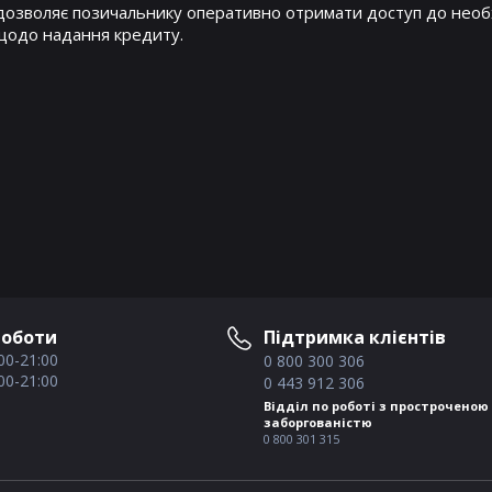
зволяє позичальнику оперативно отримати доступ до необхі
 щодо надання кредиту.
роботи
Підтримка клієнтів
00-21:00
0 800 300 306
00-21:00
0 443 912 306
Відділ по роботі з простроченою
заборгованістю
0 800 301 315