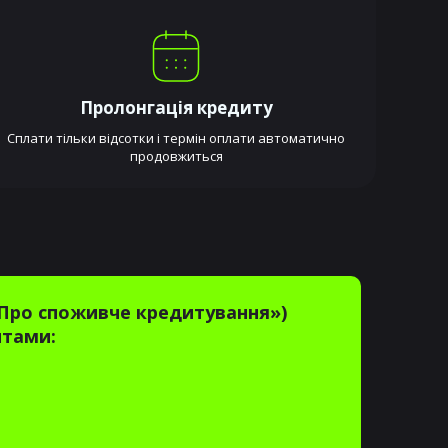
Пролонгація кредиту
Сплати тільки відсотки і термін оплати автоматично
продовжиться
 «Про споживче кредитування»)
итами: