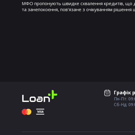
МФО пропонують швидке схвалення кредитів, що до
та занепокоєння, пов'язане з очікуванням рішення
Графік 
Пн-Пт: 09:
Сб-Нд: 09: