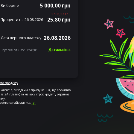
5 000,00 грн
Ви берете
2 591,27 грн
25,80 грн
Проценти на 26.08.2026
26.08.2026
Дата першого платежу
Детальніше
Переглянути весь графік
го продукту
х клієнтів, виходячи з припущення, що споживач
 та 2й платіж) та на весь строк кредиту отримає
вку.
 можна ознайомитись
тут