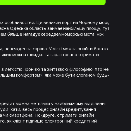
них особливостей. Це великий порт на Чорному морі,
часна Одеська область займає найбільшу площу, тут
лем більше нагадує середземноморські міста, ніж
, повсякденна справа. У місті можна знайти багато
 в яких можна швидко та гарантовано отримати
з легкістю, іронією та життєвою філософією. Хто не
ільшим комфортом», яка може бути слоганом будь-
 кредит можна не тільки у найближчому відділенні
ікуди їхати, весь процес онлайн кредитування
та чи смартфона. По-друге, отримати онлайн
ого, як клієнт підпише електронний кредитний