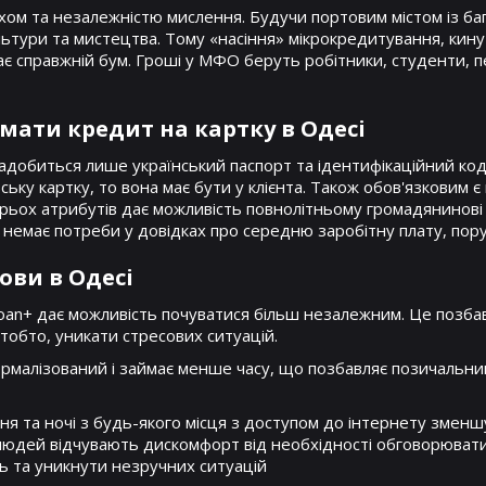
м та незалежністю мислення. Будучи портовим містом із бага
ультури та мистецтва. Тому «насіння» мікрокредитування, ки
ає справжній бум. Гроші у МФО беруть робітники, студенти, пе
мати кредит на картку в Одесі
надобиться лише український паспорт та ідентифікаційний ко
ьку картку, то вона має бути у клієнта. Також обов'язковим 
тирьох атрибутів дає можливість повнолітньому громадянинов
в, немає потреби у довідках про середню заробітну плату, пору
ови в Одесі
oan+ дає можливість почуватися більш незалежним. Це позба
 тобто, уникати стресових ситуацій.
алізований і займає менше часу, що позбавляє позичальника 
я та ночі з будь-якого місця з доступом до інтернету зменшу
о людей відчувають дискомфорт від необхідності обговорювати
ь та уникнути незручних ситуацій