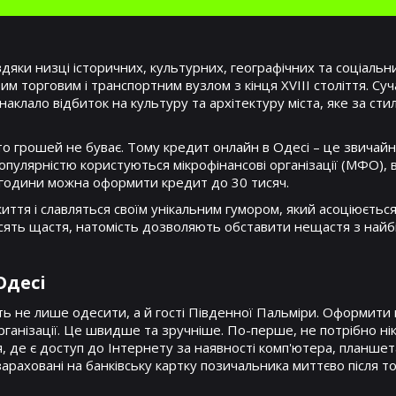
вдяки низці історичних, культурних, географічних та соціаль
м торговим і транспортним вузлом з кінця XVIII століття. Су
лало відбиток на культуру та архітектуру міста, яке за сти
то грошей не буває. Тому кредит онлайн в Одесі – це звичайна
опулярністю користуються мікрофінансові організації (МФО),
вгодини можна оформити кредит до 30 тисяч.
тя і славляться своїм унікальним гумором, який асоціюється 
ять щастя, натомість дозволяють обставити нещастя з найб
Одесі
уть не лише одесити, а й гості Південної Пальміри. Оформити
організації. Це швидше та зручніше. По-перше, не потрібно н
я, де є доступ до Інтернету за наявності комп'ютера, планше
араховані на банківську картку позичальника миттєво після т