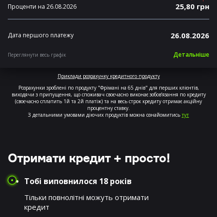
25,80 грн
Проценти на 26.08.2026
26.08.2026
Дата першого платежу
Детальніше
Переглянути весь графік
Приклади розрахунку кредитного продукту
Розрахунки зроблені по продукту "Фрімані на 65 днів" для перших клієнтів,
виходячи з припущення, що споживач своєчасно виконає зобов’язання по кредиту
(своєчасно сплатить 1й та 2й платіж) та на весь строк кредиту отримає акційну
процентну ставку.
З детальними умовами діючих продуктів можна ознайомитись
тут
Отримати кредит + просто!
Тобі виповнилося 18 років
Тільки повнолітні можуть отримати
кредит