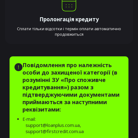
Пролонгація кредиту
Сплати тільки відсотки і термін оплати автоматично
продовжиться
Повідомлення про належність
особи до захищеної категорії (в
розумінні ЗУ «Про споживче
кредитування») разом з
підтверджуючими документами
приймаються за наступними
реквізитами:
E-mail:
support@loanplus.com.ua,
support@firstcredit.com.ua