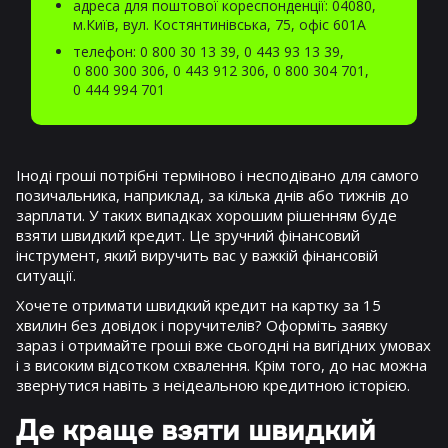
адреса для поштової кореспонденції: 04080,
м.Київ, вул. Костянтинівська, 75, офіс 601А
телефон:
0 800 30 13 39
,
0 443 93 13 39
,
0 800 300 306
,
0 443 912 306
,
0 800 304 701
,
0 444 994 701
Іноді гроші потрібні терміново і несподівано для самого
позичальника, наприклад, за кілька днів або тижнів до
зарплати. У таких випадках хорошим рішенням буде
взяти швидкий кредит. Це зручний фінансовий
інструмент, який виручить вас у важкій фінансовій
ситуації.
Хочете отримати швидкий кредит на картку за 15
хвилин без довідок і поручителів? Оформіть заявку
зараз і отримайте гроші вже сьогодні на вигідних умовах
і з високим відсотком схвалення. Крім того, до нас можна
звернутися навіть з неідеальною кредитною історією.
Де краще взяти швидкий