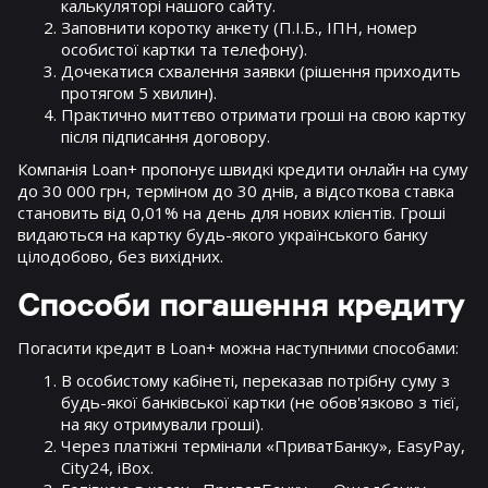
калькуляторі нашого сайту.
Заповнити коротку анкету (П.І.Б., ІПН, номер
особистої картки та телефону).
Дочекатися схвалення заявки (рішення приходить
протягом 5 хвилин).
Практично миттєво отримати гроші на свою картку
після підписання договору.
Компанія Loan+ пропонує швидкі кредити онлайн на суму
до 30 000 грн, терміном до 30 днів, а відсоткова ставка
становить від 0,01% на день для нових клієнтів. Гроші
видаються на картку будь-якого українського банку
цілодобово, без вихідних.
Способи погашення кредиту
Погасити кредит в Loan+ можна наступними способами:
В особистому кабінеті, переказав потрібну суму з
будь-якої банківської картки (не обов'язково з тієї,
на яку отримували гроші).
Через платіжні термінали «ПриватБанку», EasyPay,
City24, iBox.