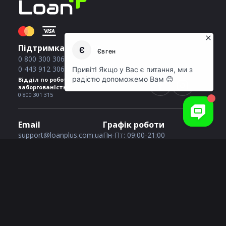
Підтримка клієнтів
0 800 300 306
0 443 912 306
Відділ по роботі з простроченою
заборгованістю
0 800 301 315
Email
Графік роботи
support@loanplus.com.ua
Пн-Пт: 09:00-21:00
Сб-Нд: 09:00-21:00
Послуги кредитування
Кредит з поганою історією
Кредит із 18 років
Кредит без відмов
1000 грн на картку
Кредит без дзвінків
2000 грн на картку