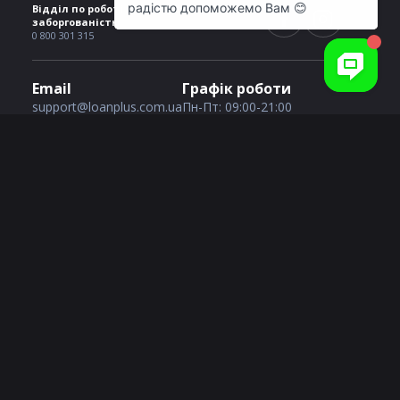
Відділ по роботі з простроченою
заборгованістю
0 800 301 315
Email
Графік роботи
support@loanplus.com.ua
Пн-Пт: 09:00-21:00
Сб-Нд: 09:00-21:00
Послуги кредитування
Кредит з поганою історією
Кредит із 18 років
Кредит без відмов
1000 грн на картку
Кредит без дзвінків
2000 грн на картку
Кредит цілодобово
3000 грн на картку
Кредит через банк ID
4000 грн на картку
Кредит з прострочками
5000 грн на картку
Швидкий кредит
10000 грн на картку
Довгостроковий кредит
Промокод для Loanplus
Терміново потрібні гроші
Кредит на карту Ощадбанку
Мікрокредит
Кредит на картку Приватбанку