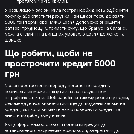
протягом 10-15 хвилин.
У разі, якщо у вас виникла гостра необхідність здійснити
покупку або сплатити рахунки, і ви цікавитеся, де взяти
5000 грн терміново, МФО Loan+ допоможе вирішити
раптові труднощі. Отримати суму, що бракує на балансі,
можна онлайн і на вигідних умовах. З Loan+ це легко та
швидко.
Що робити, щоби не
прострочити кредит 5000
грн
У разі прострочення періоду погашення кредиту
позичальник може зіткнутися із застосуванням
штрафних санкцій. Щоб запобігти такому розвитку подій,
рекомендується визначитися ще до подання заявки на
кредит, як і коли ви маєте намір повернути кредит та
внести потрібну суму вчасно.
Якщо форс-мажор стався, і погасити кредит до
встановленого часу немає можливості, зверніться до