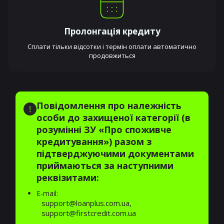
Пролонгація кредиту
Сплати тільки відсотки і термін оплати автоматично
продовжиться
Повідомлення про належність
особи до захищеної категорії (в
розумінні ЗУ «Про споживче
кредитування») разом з
підтверджуючими документами
приймаються за наступними
реквізитами:
E-mail:
support@loanplus.com.ua,
support@firstcredit.com.ua