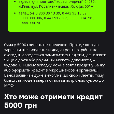
адреса для поштової кореспонденції: 04080,
м.Київ, вул. Костянтинівська, 75, офіс 601А
телефон:
0 800 30 13 39
,
0 443 93 13 39
,
0 800 300 306
,
0 443 912 306
,
0 800 304 701
,
0 444 994 701
Сума у ​​5000 гривень не є великою. Проте, якщо до
зарплати ще тиждень чи два, а гроші потрібні вже
сьогодні, доведеться замислитися над тим, де їх взяти.
Якщо є друзі або родичі, які можуть допомогти, –
чудово. В іншому випадку можна взяти кредит у банку
або оформити кредит в мікрофінансовій організації.
Банки зазвичай дуже вимогливі до своїх клієнтів, тому
більшість людей звертаються за потрібною сумою до
МФО.
Хто може отримати кредит
5000 грн