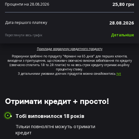
25,80 грн
Проценти на 28.08.2026
28.08.2026
Дата першого платежу
Детальніше
Переглянути весь графік
Приклади розрахунку кредитного продукту
Розрахунки зроблені по продукту "Фрімані на 65 днів" для перших клієнтів,
виходячи з припущення, що споживач своєчасно виконає зобов’язання по кредиту
(своєчасно сплатить 1й та 2й платіж) та на весь строк кредиту отримає акційну
процентну ставку.
З детальними умовами діючих продуктів можна ознайомитись
тут
Отримати кредит + просто!
Тобі виповнилося 18 років
Тільки повнолітні можуть отримати
кредит