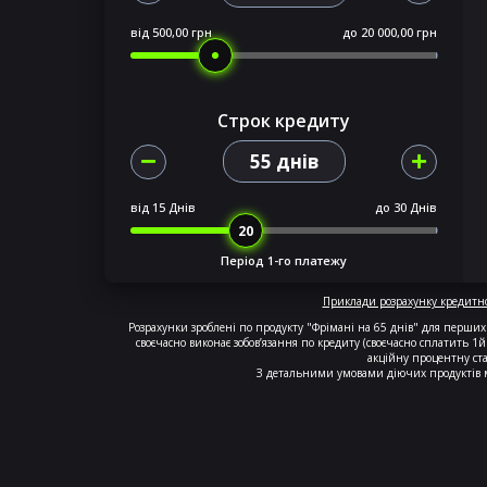
від
500,00 грн
до
20 000,00 грн
Строк кредиту
55 днів
від
15 Днів
до
30 Днів
Період 1-го платежу
Приклади розрахунку кредитно
Розрахунки зроблені по продукту "Фрімані на 65 днів" для перши
своєчасно виконає зобов’язання по кредиту (своєчасно сплатить 1й
акційну процентну ста
З детальними умовами діючих продуктів