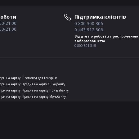
роботи
Підтримка клієнтів
00-21:00
0 800 300 306
00-21:00
0 443 912 306
Відділ по роботі з простроченою
заборгованістю
0 800 301 315
грн на картку
Промокод для Loanplus
грн на картку
Кредит на карту Ощадбанку
грн на картку
Кредит на картку Приватбанку
грн на картку
Кредит на картку Монобанку
 грн на картку
Кредит за 15 хвилин
и серії ФК № 501 від 30.09.2014р., видане Національною комісією, що
можна швидко отримати гроші на карту будь-якого банку України.