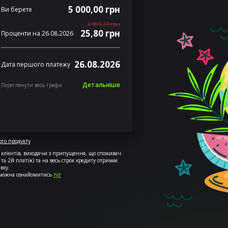
5 000,00 грн
Ви берете
2 591,27 грн
25,80 грн
Проценти на 26.08.2026
26.08.2026
Дата першого платежу
Детальніше
Переглянути весь графік
го продукту
х клієнтів, виходячи з припущення, що споживач
 та 2й платіж) та на весь строк кредиту отримає
вку.
 можна ознайомитись
тут