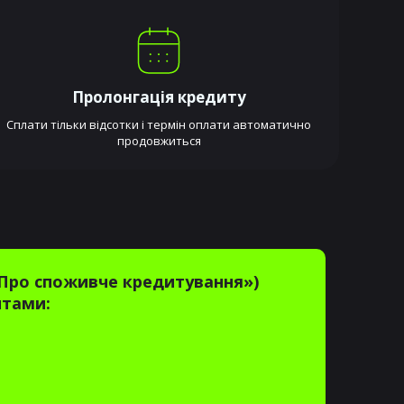
Пролонгація кредиту
Сплати тільки відсотки і термін оплати автоматично
продовжиться
 «Про споживче кредитування»)
итами: