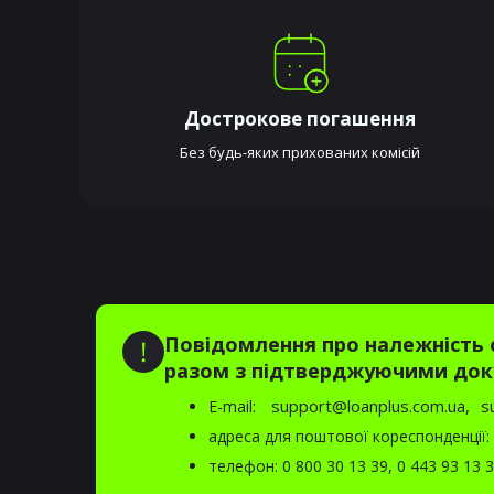
Дострокове погашення
Без будь-яких прихованих комісій
Повідомлення про належність о
разом з підтверджуючими док
support@loanplus.com.ua,
s
E-mail:
адреса для поштової кореспонденції: 0
телефон:
0 800 30 13 39
,
0 443 93 13 