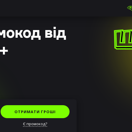
мокод від
+
ОТРИМАТИ ГРОШІ
Є промокод?