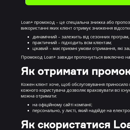
Loan+ промокод – це спеціальна знижка або пропозиц
використанні яких клієнт отримує зниження відсотк
динамічний – залежить від сезонних програм,
практичний – підходить всім клієнтам;
цікавий – має приємні умови отримання, які з
Промокод Loan+ завжди пропонується виключно на офі
Як отримати промо
Кожен клієнт хоче, щоб обслуговування приносило м
кожного користувача дозволяє враховувати всі існ
можна отримати:
на офіційному сайті компанії;
персонально, у листі, який надійде на електр
Як скористатися L