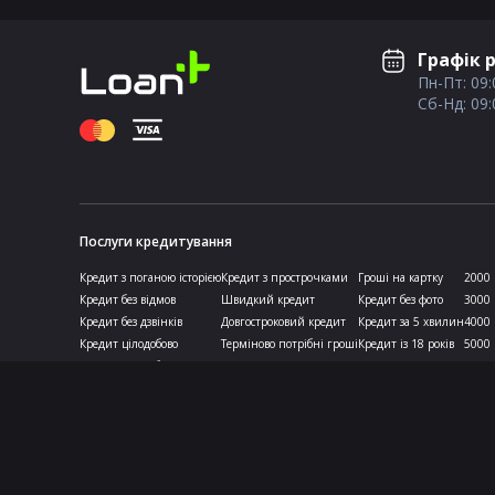
Графік 
Пн-Пт: 09:
Сб-Нд: 09:
Послуги кредитування
Кредит з поганою історією
Кредит з прострочками
Гроші на картку
2000 
Кредит без відмов
Швидкий кредит
Кредит без фото
3000 
Кредит без дзвінків
Довгостроковий кредит
Кредит за 5 хвилин
4000 
Кредит цілодобово
Терміново потрібні гроші
Кредит із 18 років
5000 
Кредит через банк ID
Мікрокредит
1000 грн на картку
10000
© 2026
Loan+ Свідоцтво про реєстрацію фінансової установ
послуг. Сервіс онлайн - кредитування в Україні, в якому 