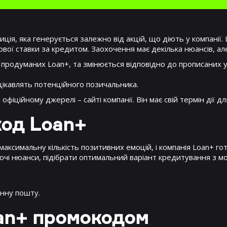
ія, яка генерується залежно від акцій, що діють у компанії. Ц
ової ставки за кредитом. Заохочення має декілька нюансів, ал
 продуманих Loan+, та змінюється відповідно до прописаних 
ацікавлять потенційного позичальника.
ційному джерелі – сайті компанії. Він має свій термін дії для
код Loan+
аксимальну кількість позитивних емоцій, і компанія Loan+ го
уючі нюанси, підібрати оптимальний варіант кредитування з м
онну пошту.
oan+ промокодом