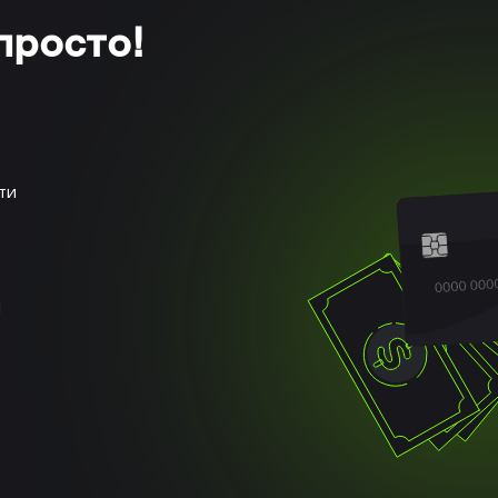
просто!
ти
и