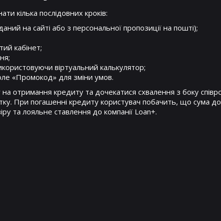
ти кілька послідовних кроків:
ний на сайті або з персональної пропозиції на пошті);
тий кабінет;
ня;
икористовуючи віртуальний калькулятор;
поле «Промокод» для зміни умов.
на отримання кредиту та дочекатися схвалення з боку співроб
тку. При погашенні кредиту користувач побачить, що сума д
іру та лояльне ставлення до компанії Loan+.