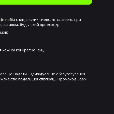
е набір спеціальних символів та знаків, при
е, загалом, будь-який промокод:
умов;
 кожної конкретної акції.
това це надати. Індивідуальне обслуговування
ожливістю подальшої співпраці. Промокод Loan+