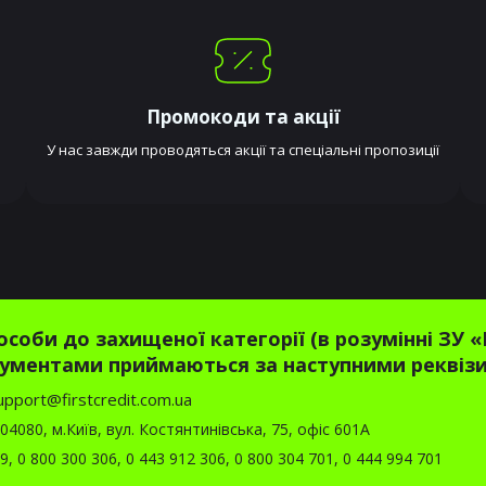
Промокоди та акції
У нас завжди проводяться акції та спеціальні пропозиції
соби до захищеної категорії (в розумінні ЗУ
ументами приймаються за наступними реквіз
upport@firstcredit.com.ua
4080, м.Київ, вул. Костянтинівська, 75, офіс 601А
39
,
0 800 300 306
,
0 443 912 306
,
0 800 304 701
,
0 444 994 701