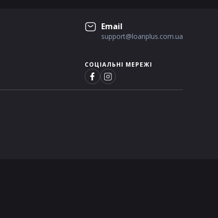
Email
support@loanplus.com.ua
СОЦІАЛЬНІ МЕРЕЖІ
 здійснює державне регулювання у сфері ринків фінансових