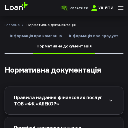
УВІЙТИ
СПЛАТИТИ
Головна
Нормативна документація
Інформація про компанію
Інформація про продукт
Нормативна документація
Нормативна документація
Правила надання фінансових послуг
ТОВ «ФК «АБЕКОР»
Правила надання коштів у позику, в тому числі і
Примірні договори надання