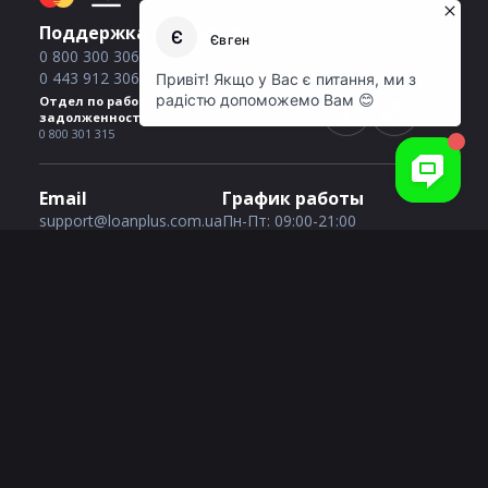
Поддержка клиентов
0 800 300 306
0 443 912 306
Отдел по работе с просроченной
задолженностью
0 800 301 315
Email
График работы
support@loanplus.com.ua
Пн-Пт: 09:00-21:00
Сб-Вс: 09:00-21:00
Услуги кредитования
Кредит с плохой историей
Кредит с 18 лет
Кредит онлайн без отказа
1000 грн на карту
Кредит без звонков оператора
2000 грн на карту
Кредит круглосуточно 24/7
3000 грн на карту
Кредит через банк ID
4000 грн на карту
Кредит с просрочками
5000 грн на карту