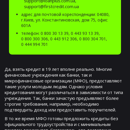
support@loanplus.com.ua,
support@firstcredit.com.ua
адрес для почтовой кореспонденции: 04080,
г.Киев, ул. Константиновская, дом 75, офис
601А
телефон:
0 800 30 13 39
,
0 443 93 13 39
,
0 800 300 306
,
0 443 912 306
,
0 800 304 701
,
0 444 994 701
Да, взять кредит в 19 лет вполне реально. Многие
финансовые учреждения как банки, так и
микрофинансовые организации (МФО), предоставляют
такие услуги молодым людям. Однако условия
кредитования могут различаться в зависимости от типа
учреждения. Так, банки зачастую предъявляют более
строгие требования, например, необходимо
подтвердить доход или предоставить поручителей.
В то же время МФО готовы предложить кредиты без
официального трудоустройства и с минимальным
пакетом документов. Согласитесь, это достаточно