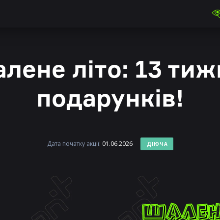
лене літо: 13 тиж
подарунків!
Дата початку акції:
01.06.2026
ДІЮЧА