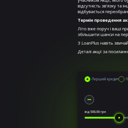
учасником Акції, якого 
відсутність зв’язку та 
відбувається переобран
Термін проведення акц
Літо вже поруч і ваші п
збільшити шанси на пер
З LoanPlus навіть звича
Деталі акції за посилан
Перший кредит
П
від
500,00 грн