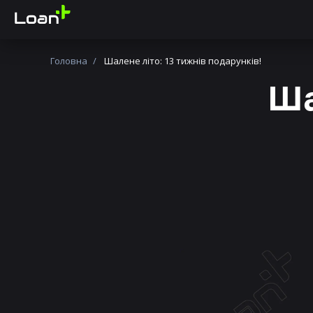
Головна
Шалене літо: 13 тижнів подарунків!
Ша