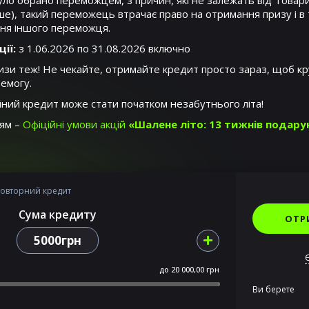
було обрано переможцем, з причин, які не залежать від Товари
інше), такий переможець втрачає право на отримання призу і в
ня іншого переможця.
ії:
з 1.06.2026 по 31.08.2026 включно
ризи теж! Не чекайте, отримайте кредит просто зараз, щоб кр
емогу.
йний кредит може стати початком незабутнього літа!
ням –
Офіційні умови акцій
«Шалене літо: 13 тижнів подару
овторний кредит
Сума кредиту
ОТР
5000грн
до
20 000,00 грн
Ви берете