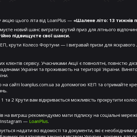
 акцію цього літа від LoanPlus —
«Шалене літо: 13 тижнів 
уєте новий шанс виграти крутий приз для літнього відпочинк
ійно підвищуєте свої шанси.
ЕП, крути Колесо Фортуни — і вигравай призи для яскравого 
х клієнтів сервісу. Учасниками Акції є повнолітні, повністю ді
омадянами України та проживають на території України. Винят
їни.
ю на сайті loanplus.com.ua за допомогою КЕП та отримайте кр
ань.
в 1 та 2 Крути вам відкривається можливість прокрутити коле
в на виграш рекомендуємо мати підписку на соціальні мережі 
 Instagram —
LoanPlus
.
ється надати всі відомості та документи, які є необхідними
бачених податковим законодавством України, зокрема для ск