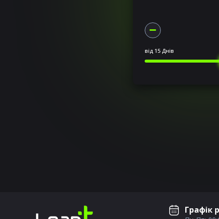
від
15 Днів
Графік 