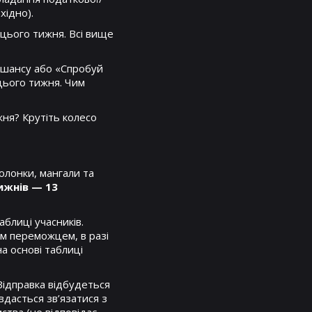
хідно).
 цього тижня. Всі вище
 шансу або «Спробуй
 цього тижня. Чим
ня? Крутіть колесо
колонки, мангали та
ижнів — 13
аблиці учасників.
м переможцем, в разі
а основі таблиці
ідправка відбудеться
вдасться зв’язатися з