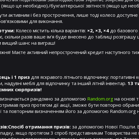
і (якщо це необхідно)./бухгалтерської звітності (якщо це необ
ути активним і без прострочення, лише тоді колесо доступне
бов’язковими для виконання.
ртуни:
Колесо містить кілька варіантів:
×2, ×3, ×4
до базового
, скільки разів ваше ім'я буде внесено до таблиці розіграшу
 вищий шанс на виграш!
жня! Маєте активний непрострочений кредит наступного тиж
ець і 1 приз
для яскравого літнього відпочинку: портативні 
и, надувні меблі для відпочинку та інший літній інвентар.
13 т
ємних сюрпризів!
изначається рандомно за допомогою
Random.org
на основі т
тримав приз протягом дії акції, зможе бути повторно обрани
ції та повторним визначенням його за допомогою Random.org н
зів:Спосіб отримання призів:
за допомогою Нової Пошти. В
випадку, якщо протягом 3 спроб представникам Товариства не 