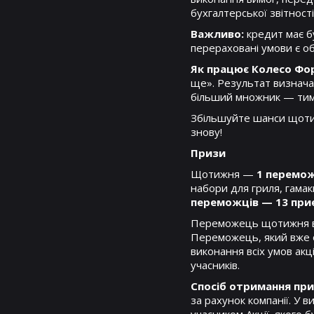
бухгалтерської звітност
Важливо:
кредит має б
перераховані умови є о
Як працює Колесо Фо
ще». Результат визначає
більший множник — тим
Збільшуйте шанси щоти
знову!
Призи
Щотижня —
1 перемож
набори для гриля, гамак
переможців — 13 при
Переможець щотижня в
Переможець, який вже о
виконання всіх умов ак
учасників.
Спосіб отримання при
за рахунок компанії. У 