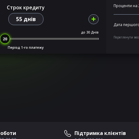
Проценти на 
Строк кредиту
55 днів
Дата першого
до
30 Днів
Переглянути вес
Період 1-го платежу
роботи
Підтримка клієнтів