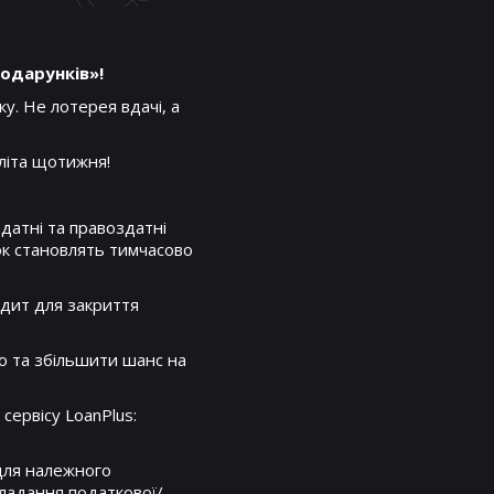
подарунків»!
у. Не лотерея вдачі, а
літа щотижня!
єздатні та правоздатні
ок становлять тимчасово
едит для закриття
со та збільшити шанс на
сервісу LoanPlus:
 для належного
ладання податкової/