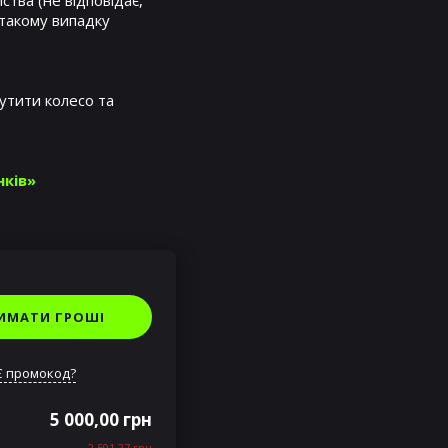
ства (не відповідає,
 такому випадку
утити колесо та
нків»
ИМАТИ ГРОШІ
Є промокод?
5 000,00 грн
2 591,27 грн