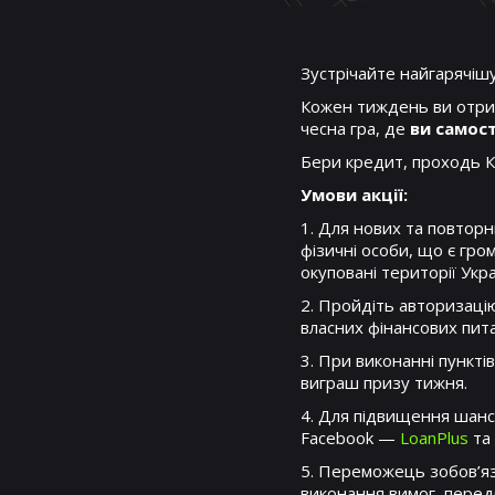
Зустрічайте найгарячішу
Кожен тиждень ви отрим
чесна гра, де
ви самост
Бери кредит, проходь К
Умови акції:
1. Для нових та повторни
фізичні особи, що є гр
окуповані території Укра
2. Пройдіть авторизаці
власних фінансових пит
3. При виконанні пункті
виграш призу тижня.
4. Для підвищення шансі
Facebook —
LoanPlus
та
5. Переможець зобов’язу
виконання вимог, перед