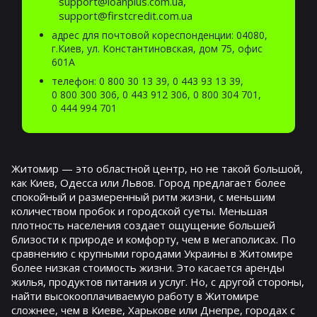
support@loanplus.com.ua,
support@firstcredit.com.ua
адрес для почтовой кореспонденции: 04080,
г.Киев, ул. Константиновская, дом 75, офис
601А
телефон:
0 800 30 13 39
,
0 443 93 13 39
,
0 800 300 306
,
0 443 912 306
,
0 800 304 701
,
0 444 994 701
Житомир — это областной центр, но не такой большой,
как Киев, Одесса или Львов. Город предлагает более
спокойный и размеренный ритм жизни, с меньшим
количеством пробок и городской суеты. Меньшая
плотность населения создает ощущение большей
близости к природе и комфорту, чем в мегаполисах. По
сравнению с крупными городами Украины в Житомире
более низкая стоимость жизни. Это касается аренды
жилья, продуктов питания и услуг. Но, с другой стороны,
найти высокооплачиваемую работу в Житомире
сложнее, чем в Киеве, Харькове или Днепре, городах с