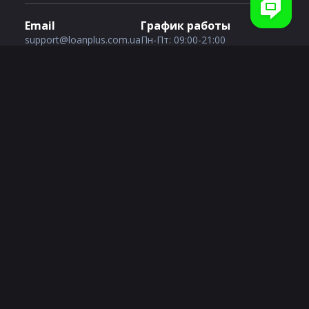
Email
График работы
support@loanplus.com.ua
Пн-Пт: 09:00-21:00
Сб-Вс: 09:00-21:00
Услуги кредитования
Кредит с плохой историей
Кредит с 18 лет
Кредит онлайн без отказа
1000 грн на карту
Кредит без звонков оператора
2000 грн на карту
Кредит круглосуточно 24/7
3000 грн на карту
Кредит через банк ID
4000 грн на карту
Кредит с просрочками
5000 грн на карту
Быстрый кредит
10000 грн на карту
Долгосрочный кредит
Промокод для Loanplus
Срочно нужны деньги
Кредит на карту Ощадбанка
Микрокредит
Кредит на карту Приватбанка
Деньги на карту
Кредит на карту Монобанка
Кредит без фото
Кредит за 15 минут
Кредит за 5 минут