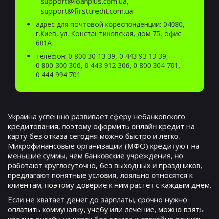
support@loanplus.com.ua,
support@firstcredit.com.ua
адрес для почтовой кореспонденции: 04080,
г.Киев, ул. Константиновская, дом 75, офис
601А
телефон:
0 800 30 13 39
,
0 443 93 13 39
,
0 800 300 306
,
0 443 912 306
,
0 800 304 701
,
0 444 994 701
Украина успешно развивает сферу небанковского
кредитования, поэтому оформить онлайн кредит на
карту без отказа сегодня можно быстро и легко.
Микрофинансовые организации (МФО) кредитуют на
меньшие суммы, чем банковские учреждения, но
работают круглосуточно, без выходных и праздников,
предлагают понятные условия, лояльно относятся к
клиентам, поэтому доверие к ним растет с каждым днем.
Если не хватает денег до зарплаты, срочно нужно
оплатить коммуналку, учебу или лечение, можно взять
кредит онлайн на карту без отказа и спокойно решить