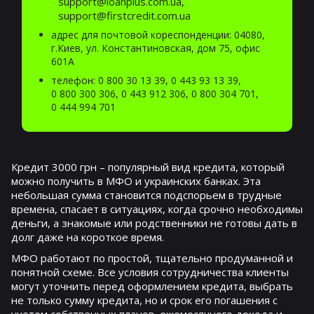
support@loanplus.com.ua,
support@firstcredit.com.ua
адрес для почтовой кореспонденции: 04080,
г.Киев, ул. Константиновская, дом 75, офис
601А
телефон:
0 800 30 13 39
,
0 443 93 13 39
,
0 800 300 306
,
0 443 912 306
,
0 800 304 701
,
0 444 994 701
Кредит 3000 грн – популярный вид кредита, который
можно получить в МФО и украинских банках. Эта
небольшая сумма становится подспорьем в трудные
времена, спасает в ситуациях, когда срочно необходимы
деньги, а знакомые или родственники не готовы дать в
долг даже на короткое время.
МФО работают по простой, тщательно продуманной и
понятной схеме. Все условия сотрудничества клиенты
могут уточнить перед оформлением кредита, выбрать
не только сумму кредита, но и срок его погашения с
учетом собственных планов, ежемесячного дохода и